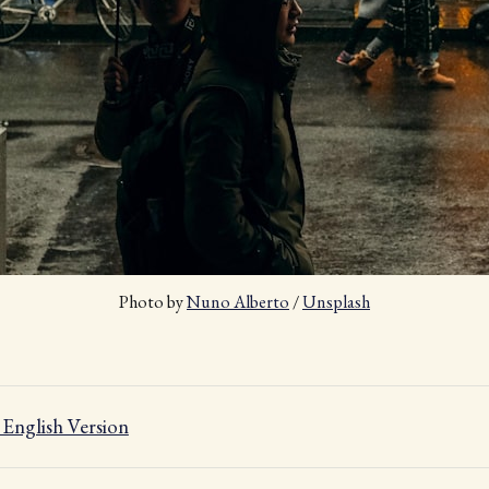
Photo by 
Nuno Alberto
 / 
Unsplash
nglish Version