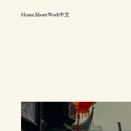
Home
About
Work
中文